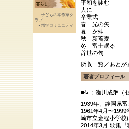
平和を詠む
暮らし
人に
-
子どもの本作家ク
卒業式
ラブ
春 光の矢
-
雑学コミュニティ
夏 夕蛙
秋 新蕎麦
冬 富士眠る
辞世の句
所収一覧／あとが
著者プロフィール
■句：瀬川成躬（
1939年、静岡県
1961年4月〜19
崎市立金程小学校
2014年3月 歌