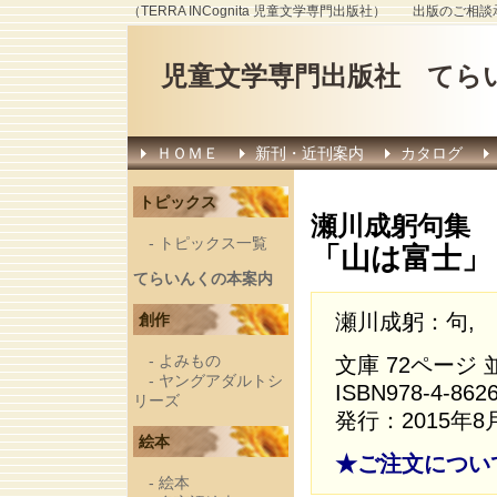
（TERRA INCognita 児童文学専門出版社） 出版のご相
児童文学専門出版社 てら
ＨＯＭＥ
新刊・近刊案内
カタログ
トピックス
瀬川成躬句集
-
トピックス一覧
「山は富士」
てらいんくの本案内
瀬川成躬：句,
創作
-
よみもの
文庫 72ページ
-
ヤングアダルトシ
ISBN978-4-862
リーズ
発行：2015年8
絵本
★ご注文につい
-
絵本