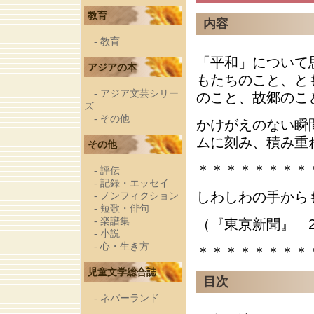
教育
内容
-
教育
「平和」について
アジアの本
もたちのこと、と
-
アジア文芸シリー
のこと、故郷のこ
ズ
-
その他
かけがえのない瞬
ムに刻み、積み重
その他
＊＊＊＊＊＊＊＊
-
評伝
-
記録・エッセイ
しわしわの手から
-
ノンフィクション
-
短歌・俳句
-
楽譜集
（『東京新聞』 2
-
小説
-
心・生き方
＊＊＊＊＊＊＊＊
児童文学総合誌
目次
-
ネバーランド