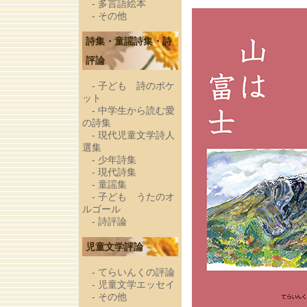
-
多言語絵本
-
その他
詩集・童謡詩集・詩
評論
-
子ども 詩のポケ
ット
-
中学生から読む愛
の詩集
-
現代児童文学詩人
選集
-
少年詩集
-
現代詩集
-
童謡集
-
子ども うたのオ
ルゴール
-
詩評論
児童文学評論
-
てらいんくの評論
-
児童文学エッセイ
-
その他