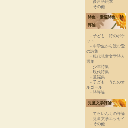
-
多言語絵本
-
その他
詩集・童謡詩集・詩
評論
-
子ども 詩のポケ
ット
-
中学生から読む愛
の詩集
-
現代児童文学詩人
選集
-
少年詩集
-
現代詩集
-
童謡集
-
子ども うたのオ
ルゴール
-
詩評論
児童文学評論
-
てらいんくの評論
-
児童文学エッセイ
-
その他