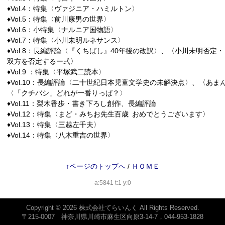
♦Vol.4：特集〈ヴァジニア・ハミルトン〉
♦Vol.5：特集〈前川康男の世界〉
♦Vol.6：小特集〈ナルニア国物語〉
♦Vol.7：特集〈小川未明ルネサンス〉
♦Vol.8：長編評論〈『くちばし』40年後の改訳〉、〈小川未明否定
双方を否定するー弐〉
♦Vol.9 ：特集〈平塚武二読本〉
♦Vol.10：長編評論〈二十世紀日本児童文学史の未解決点〉、〈あ
〈「クチバシ」どれが一番りっぱ？〉
♦Vol.11：梨木香歩・書き下ろし創作、長編評論
♦Vol.12：特集〈まど・みちお先生百歳 おめでとうございます〉
♦Vol.13：特集〈三越左千夫〉
♦Vol.14：特集〈八木重吉の世界〉
↑ページのトップへ
/
ＨＯＭＥ
a:5841 t:1 y:0
Copyright © 2026
株式会社てらいんく
All Rights Reserved.
〒215-0007 神奈川県川崎市麻生区向原3-14-7，044-953-1828