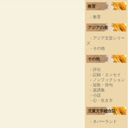
教育
-
教育
アジアの本
-
アジア文芸シリー
ズ
-
その他
その他
-
評伝
-
記録・エッセイ
-
ノンフィクション
-
短歌・俳句
-
楽譜集
-
小説
-
心・生き方
児童文学総合誌
-
ネバーランド