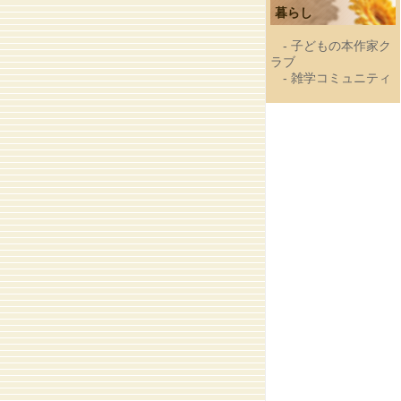
暮らし
-
子どもの本作家ク
ラブ
-
雑学コミュニティ