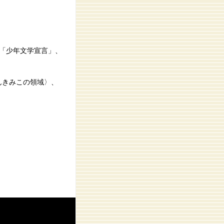
・「少年文学宣言」、
まんきみこの領域〉、