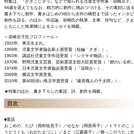
特集は、『かさこじぞう』などで知られる児童文学作家・岩崎京子。
94歳を迎えてもなお、精力的に創作に挑みつづける、その素顔に迫
書き下ろし創作、書きはじめの頃から次作の構想まで語ったインタビ
創作を語る」のほか、作品論、岩崎氏の執筆、文庫、俳句など、さま
ともにした執筆陣によるエッセイを掲載。
＜岩崎京子氏プロフィール＞
1922年、東京生まれ。
1959年、児童文学者協会新人賞受賞（短編「さぎ」）。
1963年、講談社児童文学作品受賞（『シラサギ物語』）。
1970年、野間児童文芸賞、芸術選奨文部大臣賞受賞（『鯉のいる村
1974年、日本児童文学者協会賞受賞（『花咲か』）。
2009年、横浜文学賞受賞。
2010年、第40回赤い鳥文学賞受賞（『建具職人の千太郎』）。
★特集のほか、書き下ろしの童謡、詩、創作を掲載。
目次
■童謡
おこめの たび（西村祐見子）／せなか（関原斉子）／トマトのこ（
うどうぐも（おがたえつこ）／まど（江森葉子）／根っこのうた（