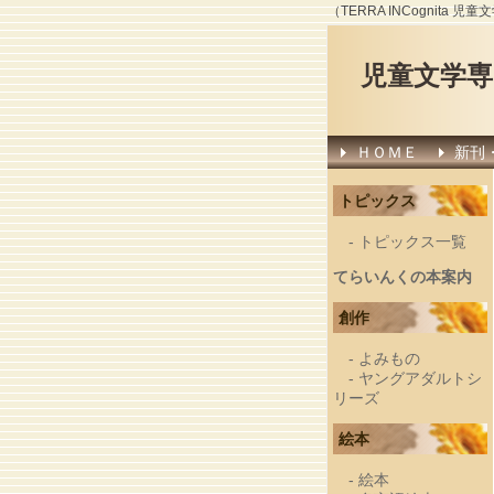
（TERRA INCognit
児童文学
ＨＯＭＥ
新刊
トピックス
-
トピックス一覧
てらいんくの本案内
創作
-
よみもの
-
ヤングアダルトシ
リーズ
絵本
-
絵本