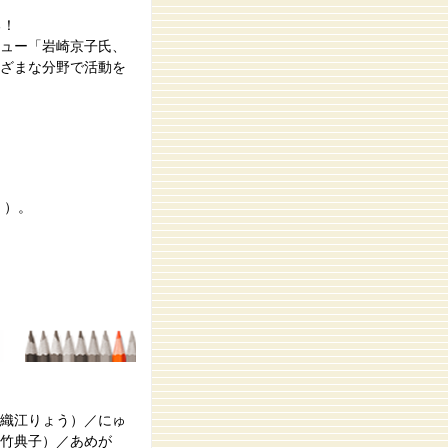
る！
ュー「岩崎京子氏、
ざまな分野で活動を
』）。
織江りょう）／にゅ
大竹典子）／あめが